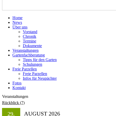
Home
News
Über uns
Vorstand
Chronik
Termine
Dokumente
Veranstaltungen
Gartenfachberatung
Tipps für den Garten
Schulungen
Freie Parzellen
Freie Parzellen
Infos für Neupächter
Fotos
Kontakt
Veranstaltungen
Rückblick (7)
AUGUST 2026
29.