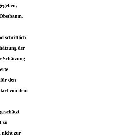
gegeben,
r Obstbaum,
 schriftlich
chätzung der
er Schätzung
erte
 für den
darf von dem
geschätzt
t zu
 nicht zur