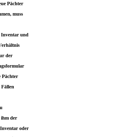
eue Pächter
ehmen, muss
s Inventar und
Verhältnis
ur der
ngsformular
e Pächter
 Fällen
zu
s ihm der
 Inventar oder